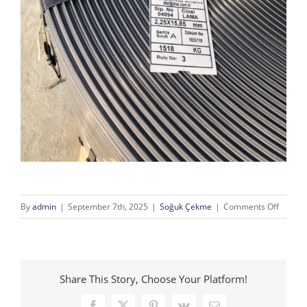
on
By
admin
|
September 7th, 2025
|
Soğuk Çekme
|
Comments Off
İspanyo
Laması
Share This Story, Choose Your Platform!