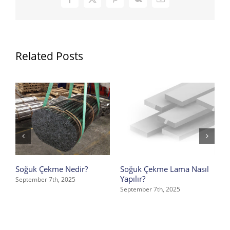
Facebook
X
Pinterest
Vk
Email
Related Posts
Soğuk Çekme Nedir?
Soğuk Çekme Lama Nasıl
S
Yapılır?
September 7th, 2025
S
September 7th, 2025