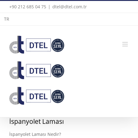
Skip
+90 212 685 04 75
|
dtel@dtel.com.tr
to
TR
content
İspanyolet Laması
İspanyolet Laması Nedir?