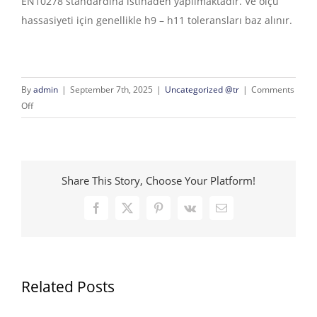
EN10278 standardına istinaden yapılmaktadır. Ve ölçü
hassasiyeti için genellikle h9 – h11 toleransları baz alınır.
By
admin
|
September 7th, 2025
|
Uncategorized @tr
|
Comments
on
Off
Soğuk
Çekme
Lama
Ölçüleri
Share This Story, Choose Your Platform!
Facebook
X
Pinterest
Vk
Email
Related Posts