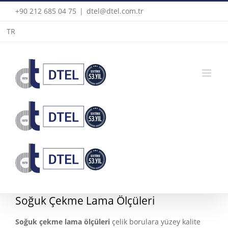
Skip
+90 212 685 04 75
|
dtel@dtel.com.tr
to
TR
content
Soğuk Çekme Lama Ölçüleri
Soğuk çekme lama ölçüleri
çelik borulara yüzey kalite