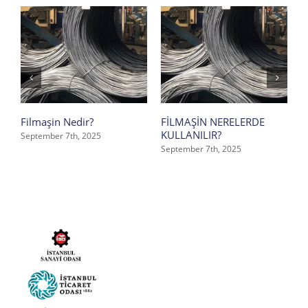
Filmaşin Nedir?
FİLMAŞİN NERELERDE
S
KULLANILIR?
F
September 7th, 2025
September 7th, 2025
S